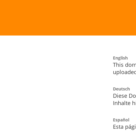
English
This dom
uploaded
Deutsch
Diese Do
Inhalte h
Español
Esta pág