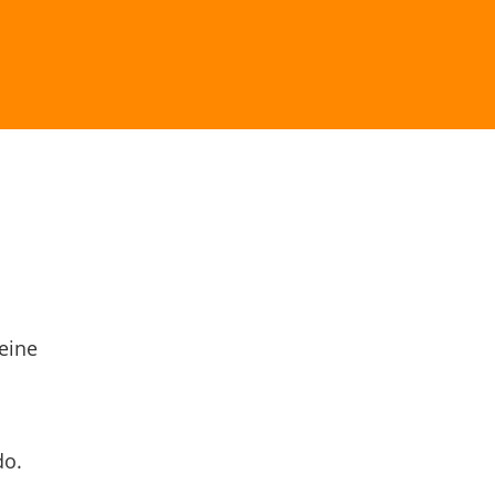
eine
do.